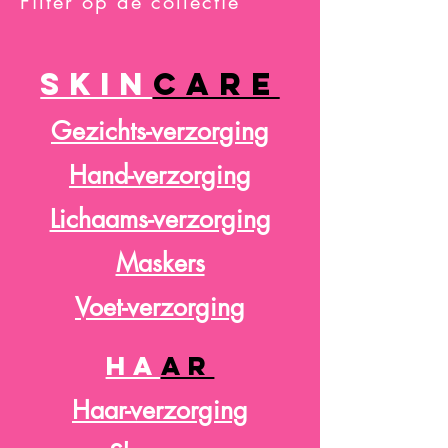
Filter op de collectie
SKIN
CARE
Gezichts-verzorging
Hand-verzorging
Lichaams-verzorging
Maskers
Voet-verzorging
HA
AR
Haar-verzorging