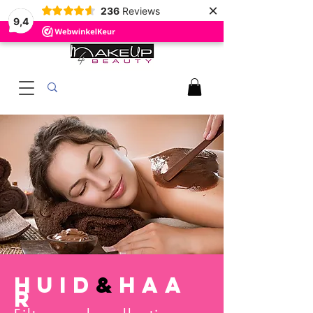
×
236
Reviews
9,4
HUID
&
HAA
R