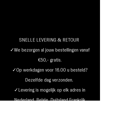
SNELLE LEVERING & RETOUR
✓We bezorgen al jouw bestellingen vanaf
€50,- gratis.
✓Op werkdagen voor 16.00 u besteld?
Dezelfde dag verzonden.
✓Levering is mogelijk op elk adres in
Nederland,
België, Duitsland,Frankrijk
✓Betaal met Klarna, visa, Ideal, PayPal,
google, Apple Pay, maestro
Verzending & Retourneren