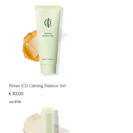
Riman ICD Calming Balance Gel
Prijs
€ 43,00
incl.BTW