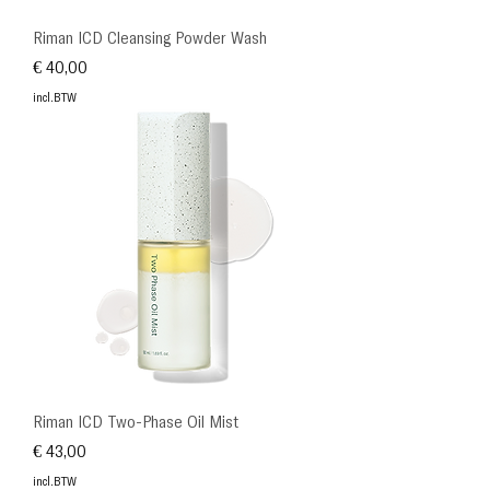
Riman ICD Cleansing Powder Wash
Prijs
€ 40,00
incl.BTW
Riman ICD Two-Phase Oil Mist
Prijs
€ 43,00
incl.BTW