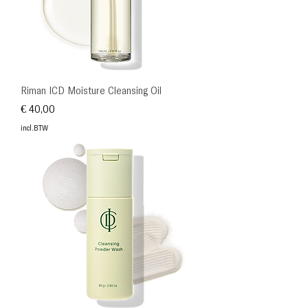
Riman ICD Moisture Cleansing Oil
Prijs
€ 40,00
incl.BTW