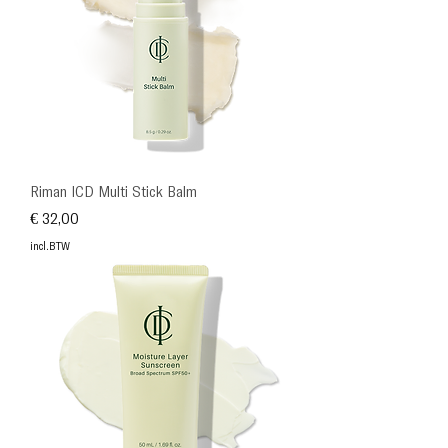
Riman ICD Multi Stick Balm
Prijs
€ 32,00
incl.BTW