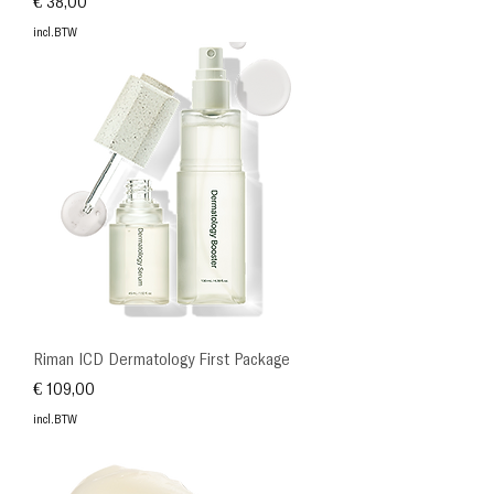
Prijs
€ 38,00
incl.BTW
Riman ICD Dermatology First Package
Prijs
€ 109,00
incl.BTW