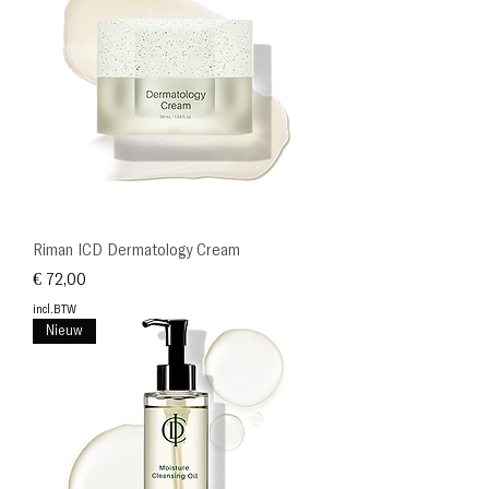
Riman ICD Dermatology Cream
Prijs
€ 72,00
incl.BTW
Nieuw