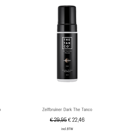
Snel overzicht
o
Zelfbruiner Dark The Tanco
s
Normale prijs
Verkoopprijs
€ 29,95
€ 22,46
incl.BTW