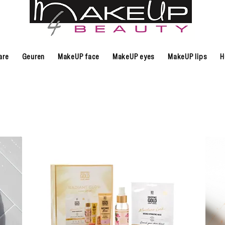
are
Geuren
MakeUP face
MakeUP eyes
MakeUP lips
H