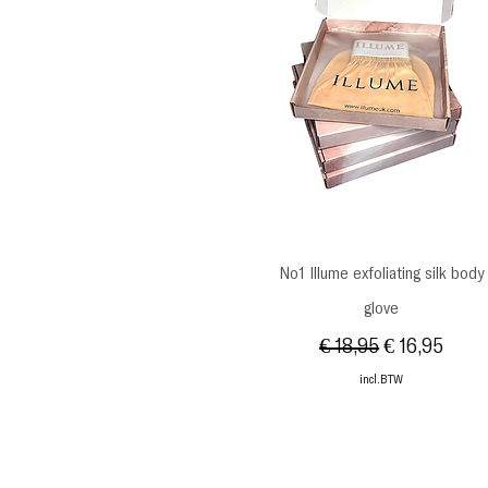
Snel overzicht
No1 Illume exfoliating silk body
glove
Normale prijs
Verkoopprij
€ 18,95
€ 16,95
incl.BTW