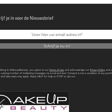
ijf je in voor de Nieuwsbrief
Schrijf je nu in!
ribing to Makeup4beauty, you agree to our
Terms of Use
and acknowledge our
Privacy Policy
and c
a varying number of marketing messages via email and text. Consent is not a condition of any purch
and data rates may apply. Reply HELP for help or STOP to opt out.