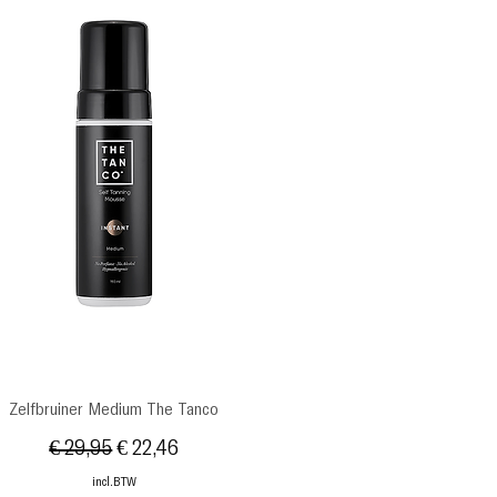
Snel overzicht
Zelfbruiner Medium The Tanco
Normale prijs
Verkoopprijs
€ 29,95
€ 22,46
incl.BTW