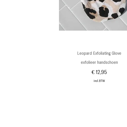
Snel overzicht
Leopard Exfoliating Glove
exfolieer handschoen
Prijs
€ 12,95
incl.BTW