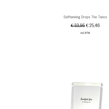
Snel overzicht
Selftanning Drops The Tanco
Normale prijs
Verkoopprij
€ 33,95
€ 25,46
incl.BTW