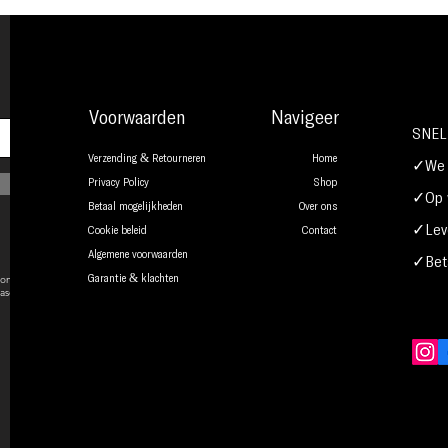
Voorwaarden
Navigeer
SNEL
Verzending & Retourneren
Home
✓We b
Privacy Policy
Shop
✓Op w
Betaal mogelijkheden
Over ons
✓Leve
Cookie beleid
Contact
Algemene voorwaarden
✓Beta
onsent to
Garantie & klachten
ase.