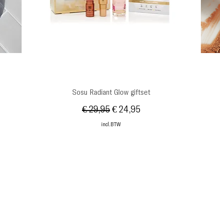
Snel overzicht
Sosu Radiant Glow giftset
Normale prijs
Verkoopprijs
€ 29,95
€ 24,95
incl.BTW