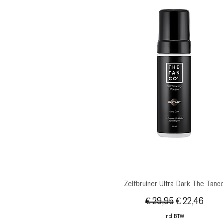
Snel overzicht
Zelfbruiner Ultra Dark The Tanc
Normale prijs
Verkoopprij
€ 29,95
€ 22,46
incl.BTW