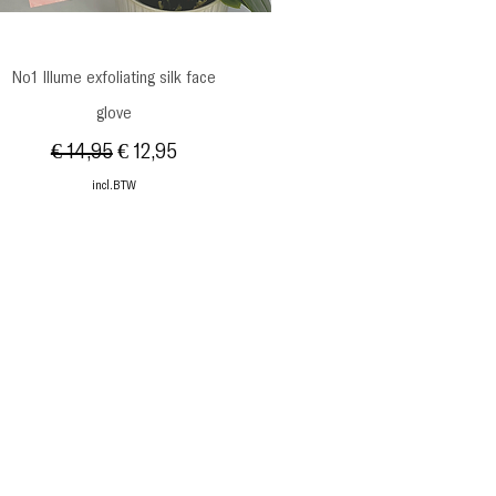
Snel overzicht
No1 Illume exfoliating silk face
glove
Normale prijs
Verkoopprijs
€ 14,95
€ 12,95
incl.BTW