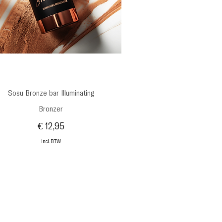
Snel overzicht
Sosu Bronze bar Illuminating
Bronzer
Prijs
€ 12,95
incl.BTW