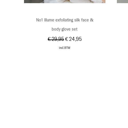
Snel overzicht
No1 Illume exfoliating silk face &
s
body glove set
Normale prijs
Verkoopprijs
€ 29,95
€ 24,95
incl.BTW