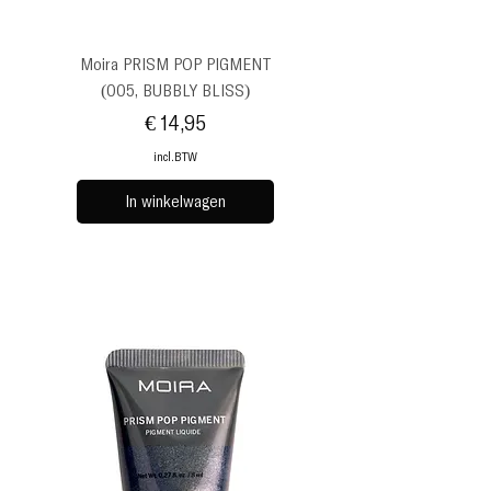
Moira PRISM POP PIGMENT
(005, BUBBLY BLISS)
Prijs
€ 14,95
incl.BTW
In winkelwagen