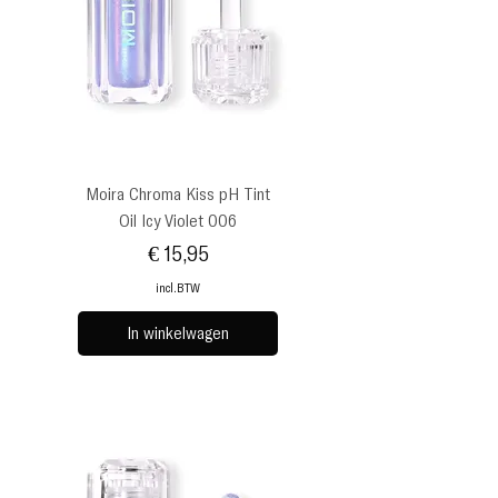
Moira Chroma Kiss pH Tint
Oil Icy Violet 006
Prijs
€ 15,95
incl.BTW
In winkelwagen