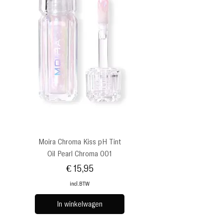
Moira Chroma Kiss pH Tint
Oil Pearl Chroma 001
Prijs
€ 15,95
incl.BTW
In winkelwagen