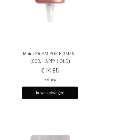
Moira PRISM POP PIGMENT
(002, HAPPY HOLO)
Prijs
€ 14,95
incl.BTW
In winkelwagen