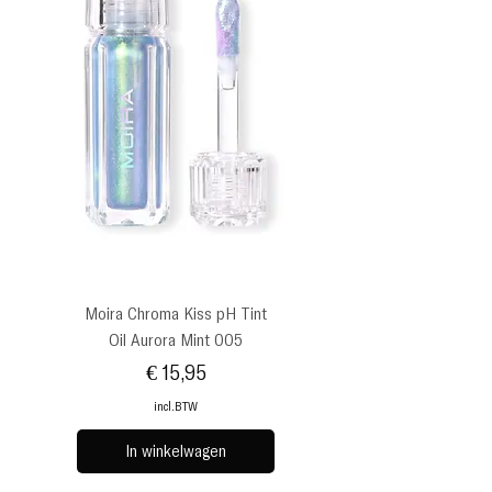
Moira Chroma Kiss pH Tint
Oil Aurora Mint 005
Prijs
€ 15,95
incl.BTW
In winkelwagen