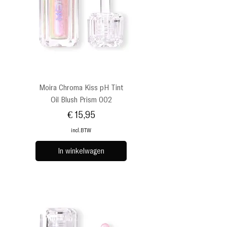
Moira Chroma Kiss pH Tint
Oil Blush Prism 002
Prijs
€ 15,95
incl.BTW
In winkelwagen