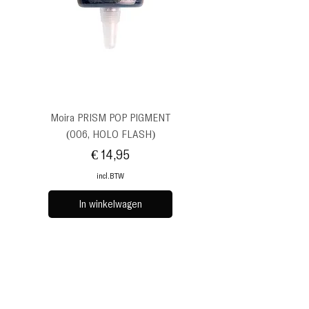
Moira PRISM POP PIGMENT
(006, HOLO FLASH)
Prijs
€ 14,95
incl.BTW
In winkelwagen