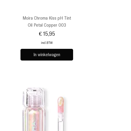
Moira Chroma Kiss pH Tint
Oil Petal Copper 003
Prijs
€ 15,95
incl.BTW
In winkelwagen