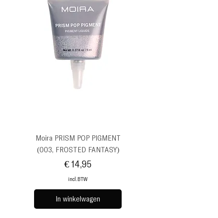
Moira PRISM POP PIGMENT
(003, FROSTED FANTASY)
Prijs
€ 14,95
incl.BTW
In winkelwagen