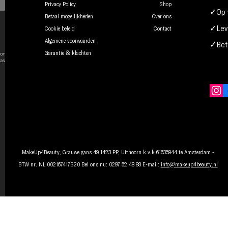
Privacy Policy
Shop
✓Op w
Betaal mogelijkheden
Over ons
✓Leve
Cookie beleid
Contact
Algemene voorwaarden
✓Beta
onsent to
Garantie & klachten
ase.
MakeUp4Beauty, Grauwe gans 49 1423 PP, Uithoorn k.v.k 61635944 te Amsterdam -
BTW nr. NL 002167417B20 Bel ons nu: 0297 52 48 88 E-mail:
info@makeup4beauty.nl