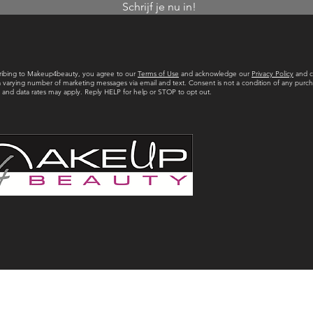
Schrijf je nu in!
ribing to Makeup4beauty, you agree to our
Terms of Use
and acknowledge our
Privacy Policy
and c
a varying number of marketing messages via email and text. Consent is not a condition of any purch
and data rates may apply. Reply HELP for help or STOP to opt out.