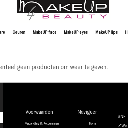
are
Geuren
MakeUP face
MakeUP eyes
MakeUP lips
H
teel geen producten om weer te geven.
Voorwaarden
Navigeer
SNEL
Verzending & Retourneren
Home
✓We b