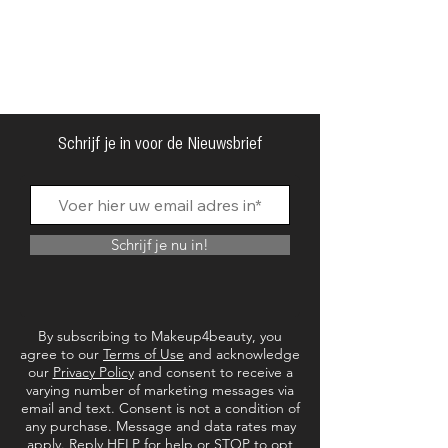
Schrijf je in voor de Nieuwsbrief
Schrijf je nu in!
By subscribing to Makeup4beauty, you
agree to our
Terms of Use
and acknowledge
our
Privacy Policy
and consent to receive a
varying number of marketing messages via
email and text. Consent is not a condition of
any purchase. Message and data rates may
apply. Reply HELP for help or STOP to opt