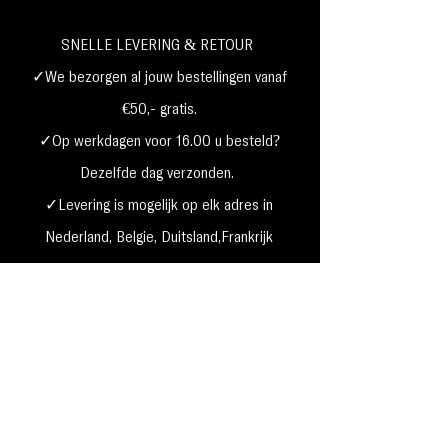
SNELLE LEVERING & RETOUR
✓We bezorgen al jouw bestellingen vanaf
€50,- gratis.
✓Op werkdagen voor 16.00 u besteld?
Dezelfde dag verzonden.
✓Levering is mogelijk op elk adres in
Nederland,
België, Duitsland,Frankrijk
✓Betaal met Klarna, visa, Ideal, PayPal,
google, Apple Pay, maestro
Verzending & Retourneren
Privacy Policy
Betaal mogelijkheden
Cookie beleid