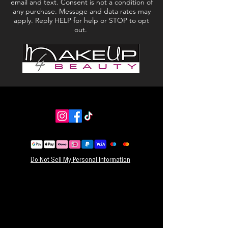
email and text. Consent is not a condition of
of wax betekent geen rommel of zorgen.
any purchase. Message and data rates may
Zeg vaarwel tegen rommelige, onhandige en
apply. Reply HELP for help or STOP to opt
onveilige diffusers, plug-ins, wax melts, kaarsen
out.
en sprays.
AromaPucks zijn
*milieuvriendelijk,
*biologisch afbreekbaar,
*duurzaam en
*vrij van ftalaten, PFAS, parabenen en
hormoonblokkers.
AromaPucks komen het beste tot hun recht in
combinatie met onze AromaAmplifier.
Overweeg onze Bundles voor flinke kortingen!
Do Not Sell My Personal Information