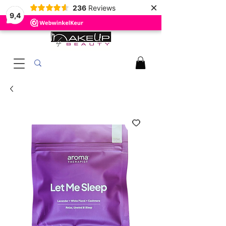
×
236
Reviews
9,4