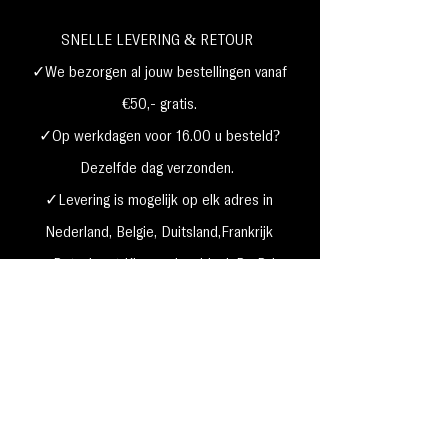
SNELLE LEVERING & RETOUR
✓We bezorgen al jouw bestellingen vanaf
€50,- gratis.
✓Op werkdagen voor 16.00 u besteld?
Dezelfde dag verzonden.
✓Levering is mogelijk op elk adres in
Nederland,
België, Duitsland,Frankrijk
✓Betaal met Klarna, visa, Ideal, PayPal,
google, Apple Pay, maestro
Verzending & Retourneren
Privacy Policy
Betaal mogelijkheden
Cookie beleid