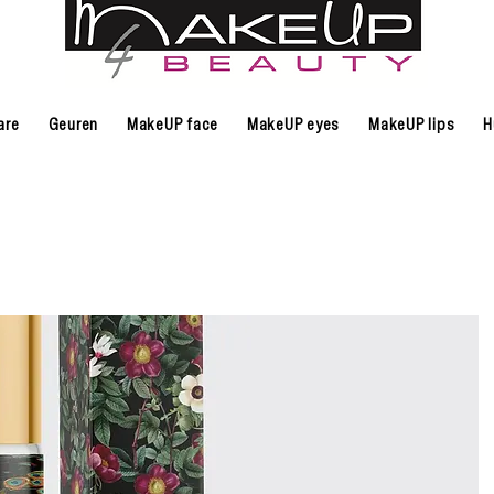
are
Geuren
MakeUP face
MakeUP eyes
MakeUP lips
H