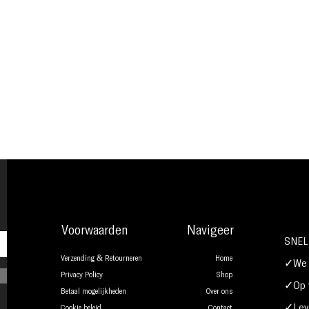
Voorwaarden
Navigeer
SNEL
Verzending & Retourneren
Home
✓We b
Privacy Policy
Shop
✓Op w
Betaal mogelijkheden
Over ons
✓Leve
Cookie beleid
Contact