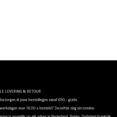
LE LEVERING & RETOUR
ezorgen al jouw bestellingen vanaf €50,- gratis.
erkdagen voor 16.00 u besteld? Dezelfde dag verzonden.
ring is mogelijk op elk adres in Nederland,
België, Duitsland,Frankrijk