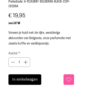
Productcode: A-PLEASANT-BELGRAVIA-BLACK-COFF-
C83D6A
Prijs
€ 19,95
incl.BTW
Verwen je huid met de rijke, weelderige
akkoorden van Belgravia, onze parfumolie met
zwarte koffie en vanillejasmijn.
Onze elegante parfumoliën zijn speciaal
Aantal
*
samengesteld om voedend, delicaat en
langdurig op de huid te zijn.
GEURPROFIEL Zachte Oriëntaalse geur.
TOP: kaneel, peer, mandarijn
HART: jasmijn sambac, oranjebloesem
In winkelwagen
BASIS: vanille, koffie, vanilleorchidee, patchouli