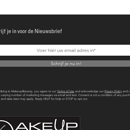
ijf je in voor de Nieuwsbrief
Schrijf je nu in!
ribing to Makeup4beauty, you agree to our
Terms of Use
and acknowledge our
Privacy Policy
and c
a varying number of marketing messages via email and text. Consent is not a condition of any purch
and data rates may apply. Reply HELP for help or STOP to opt out.