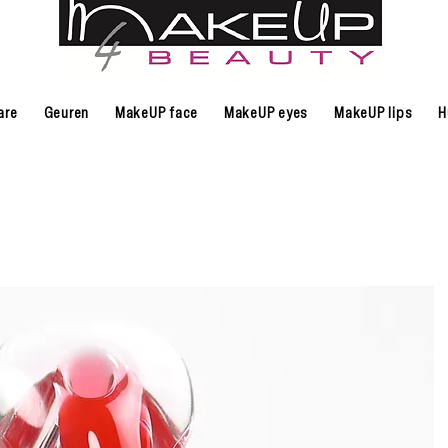
are
Geuren
MakeUP face
MakeUP eyes
MakeUP lips
H