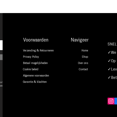
Voorwaarden
Navigeer
SNEL
Verzending & Retourneren
Home
✓We b
Privacy Policy
Shop
✓Op w
Betaal mogelijkheden
Over ons
✓Leve
Cookie beleid
Contact
Algemene voorwaarden
✓Beta
onsent to
Garantie & klachten
ase.