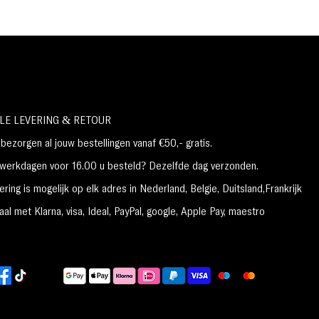
Veganistisch
Vrij van parabenen
Sulfaten Vrij
Ftalaatvrij Glutenvrij
HOE TE GEBRUIKEN:
Knijp voorzichtig een kleine hoeveelheid product
op de applicator en breng het rechtstreeks op
uw lippen aan.
LE LEVERING & RETOUR
NETTO GEWICHT: 0,35 oz. / 10 gr
ezorgen al jouw bestellingen vanaf €50,- gratis.
erkdagen voor 16.00 u besteld? Dezelfde dag verzonden.
ring is mogelijk op elk adres in Nederland,
België, Duitsland,Frankrijk
al met Klarna, visa, Ideal, PayPal, google, Apple Pay, maestro