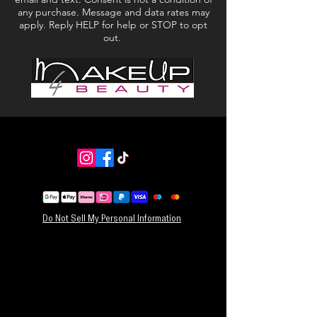
met een luchtiger penseel voor een meer all-over
any purchase. Message and data rates may
glans. U kunt ook uw vingertoppen gebruiken om
apply. Reply HELP for help or STOP to opt
het gewenste effect te creëren.
out.
NETTO GEWICHT: 0,05 oz / 1,4 g
Do Not Sell My Personal Information