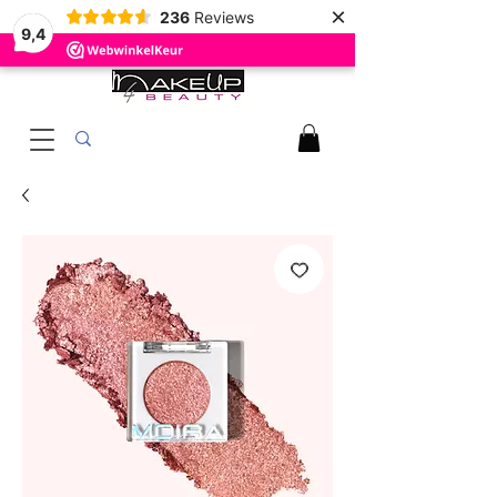
×
236
Reviews
9,4