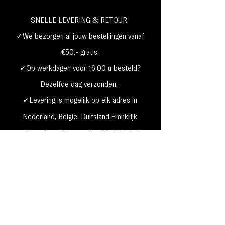
SNELLE LEVERING & RETOUR
✓We bezorgen al jouw bestellingen vanaf
€50,- gratis.
✓Op werkdagen voor 16.00 u besteld?
Dezelfde dag verzonden.
✓Levering is mogelijk op elk adres in
Nederland,
België, Duitsland,Frankrijk
✓Betaal met Klarna, visa, Ideal, PayPal,
google, Apple Pay, maestro
Verzending & Retourneren
Privacy Policy
Betaal mogelijkheden
Cookie beleid