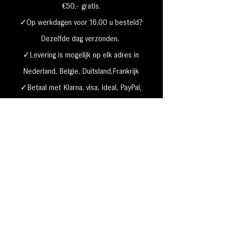
€50,- gratis.
✓Op werkdagen voor 16.00 u besteld?
Dezelfde dag verzonden.
✓Levering is mogelijk op elk adres in
Nederland,
België, Duitsland,Frankrijk
✓Betaal met Klarna, visa, Ideal, PayPal,
google, Apple Pay, maestro
Verzending & Retourneren
Privacy Policy
Betaal mogelijkheden
Cookie beleid
Algemene voorwaarden
Garantie & klachten