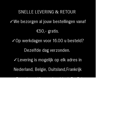
SNELLE LEVERING & RETOUR
✓We bezorgen al jouw bestellingen vanaf
€50,- gratis.
✓Op werkdagen voor 16.00 u besteld?
Dezelfde dag verzonden.
✓Levering is mogelijk op elk adres in
Nederland,
België, Duitsland,Frankrijk
✓Betaal met Klarna, visa, Ideal, PayPal,
google, Apple Pay, maestro
Verzending & Retourneren
Privacy Policy
Betaal mogelijkheden
Cookie beleid