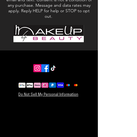
een meer all-over glans. U kunt ook uw
any purchase. Message and data rates may
vingertoppen gebruiken om het gewenste effect
apply. Reply HELP for help or STOP to opt
te creëren. NETTO GEWICHT: 0,05 oz / 1,4 g
out.
Do Not Sell My Personal Information