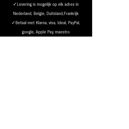
✓Levering is mogelijk op elk adres in
Nederland,
België, Duitsland,Frankrijk
✓Betaal met Klarna, visa, Ideal, PayPal,
google, Apple Pay, maestro
Verzending & Retourneren
Privacy Policy
Betaal mogelijkheden
Cookie beleid
Algemene voorwaarden
Garantie & klachten
MakeUp4Beauty, Grauwe gans 49 1423 PP, Uithoorn k.v.k
61635944
te Amsterdam -
BTW nr. NL 002167417B20 Bel ons nu: 0297 52 48 88 E-
mail:
info@makeup4beauty.nl