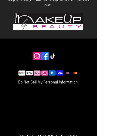
NETTOGEWICHT: 20 ml
out.
INGREDIËNTEN
Dimethicone Crosspolymeer,
Cyclopentasiloxaan, Dimethicone,
Fenoxyethanol, Caprylylglycol.
Do Not Sell My Personal Information