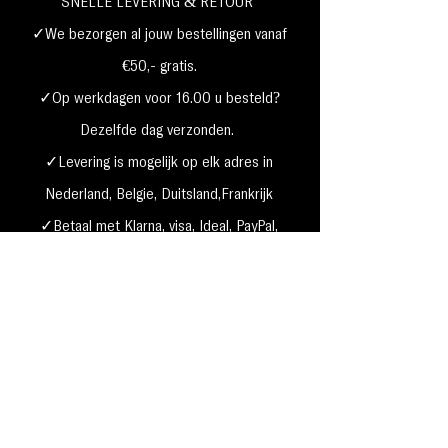
SNELLE LEVERING & RETOUR
✓We bezorgen al jouw bestellingen vanaf
€50,- gratis.
✓Op werkdagen voor 16.00 u besteld?
Dezelfde dag verzonden.
✓Levering is mogelijk op elk adres in
Nederland,
België, Duitsland,Frankrijk
✓Betaal met Klarna, visa, Ideal, PayPal,
google, Apple Pay, maestro
Verzending & Retourneren
Privacy Policy
Betaal mogelijkheden
Cookie beleid
Algemene voorwaarden