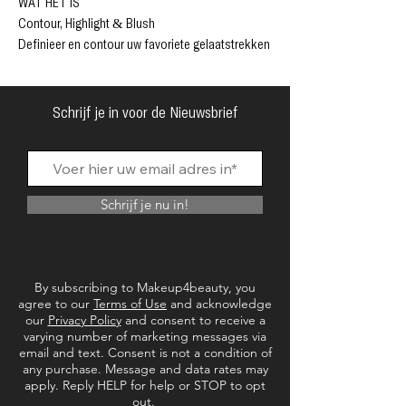
WAT HET IS
Contour, Highlight & Blush
Definieer en contour uw favoriete gelaatstrekken
met het SOSU Cosmetics Complete Contour
Palette Remastered. Met zes luxe crème- en
poedertinten die zijn ontworpen om je teint te
Schrijf je in voor de Nieuwsbrief
verbergen, vorm te geven, te accentueren en een
vleugje kleur toe te voegen, is dit een onmisbaar
palet voor het creëren van een onberispelijke
afwerking.
Schrijf je nu in!
By subscribing to Makeup4beauty, you
agree to our
Terms of Use
and acknowledge
our
Privacy Policy
and consent to receive a
varying number of marketing messages via
email and text. Consent is not a condition of
any purchase. Message and data rates may
apply. Reply HELP for help or STOP to opt
out.