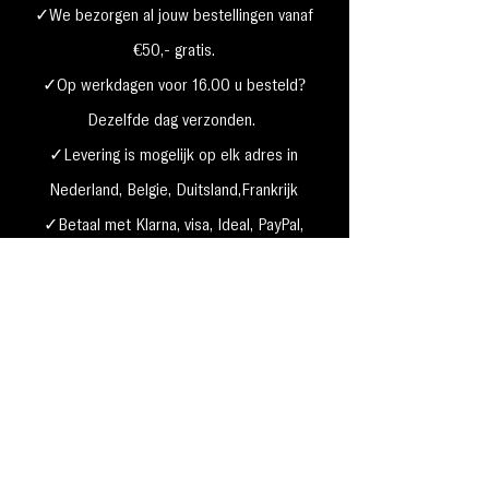
✓We bezorgen al jouw bestellingen vanaf
€50,- gratis.
✓Op werkdagen voor 16.00 u besteld?
Dezelfde dag verzonden.
✓Levering is mogelijk op elk adres in
Nederland,
België, Duitsland,Frankrijk
✓Betaal met Klarna, visa, Ideal, PayPal,
google, Apple Pay, maestro
Verzending & Retourneren
Privacy Policy
Betaal mogelijkheden
Cookie beleid
Algemene voorwaarden
Garantie & klachten