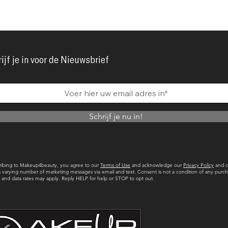
ijf je in voor de Nieuwsbrief
Schrijf je nu in!
ribing to Makeup4beauty, you agree to our
Terms of Use
and acknowledge our
Privacy Policy
and c
a varying number of marketing messages via email and text. Consent is not a condition of any purch
and data rates may apply. Reply HELP for help or STOP to opt out.