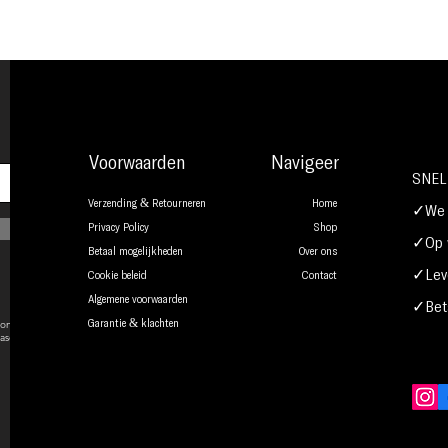
Voorwaarden
Navigeer
SNEL
Verzending & Retourneren
Home
✓We b
Privacy Policy
Shop
✓Op w
Betaal mogelijkheden
Over ons
✓Leve
Cookie beleid
Contact
Algemene voorwaarden
✓Beta
onsent to
Garantie & klachten
ase.