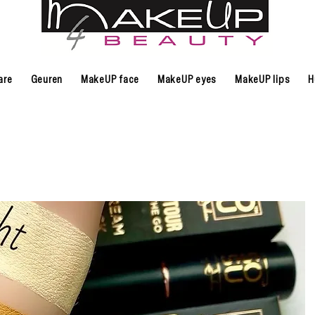
are
Geuren
MakeUP face
MakeUP eyes
MakeUP lips
H