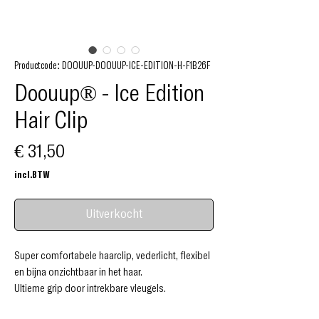
Productcode: DOOUUP-DOOUUP-ICE-EDITION-H-F1B26F
Doouup® - Ice Edition
Hair Clip
Prijs
€ 31,50
incl.BTW
Uitverkocht
Super comfortabele haarclip, vederlicht, flexibel
en bijna onzichtbaar in het haar.
Ultieme grip door intrekbare vleugels.
Geschikt voor alle haartypes.