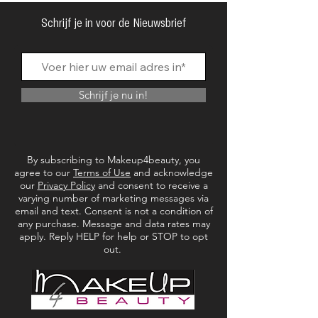
Nieuwe stylingopties gemakkelijk gemaakt.
Bijna onbreekbaar.
Schrijf je in voor de Nieuwsbrief
Duurzaam
Gemaakt in Duitsland.
Gepatenteerd
Schrijf je nu in!
By subscribing to Makeup4beauty, you
agree to our
Terms of Use
and acknowledge
our
Privacy Policy
and consent to receive a
varying number of marketing messages via
email and text. Consent is not a condition of
any purchase. Message and data rates may
apply. Reply HELP for help or STOP to opt
out.