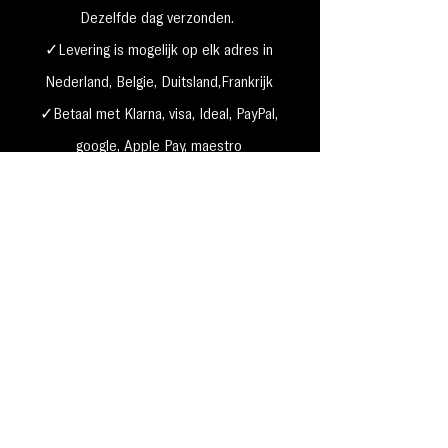
Dezelfde dag verzonden.
✓Levering is mogelijk op elk adres in
Nederland,
België, Duitsland,Frankrijk
✓Betaal met Klarna, visa, Ideal, PayPal,
google, Apple Pay, maestro
Verzending & Retourneren
Privacy Policy
Betaal mogelijkheden
Cookie beleid
Algemene voorwaarden
Garantie & klachten
MakeUp4Beauty, Grauwe gans 49 1423 PP, Uithoorn k.v.k
61635944
te Amsterdam -
BTW nr. NL 002167417B20 Bel ons nu: 0297 52 48 88 E-