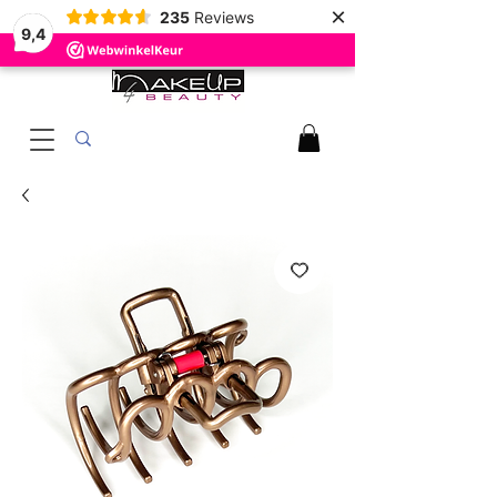
×
235
Reviews
9,4