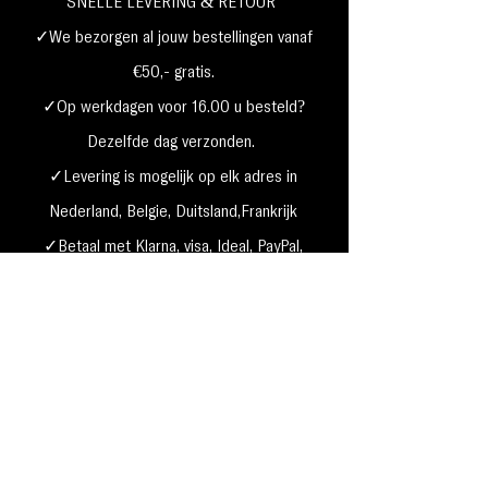
SNELLE LEVERING & RETOUR
✓We bezorgen al jouw bestellingen vanaf
€50,- gratis.
✓Op werkdagen voor 16.00 u besteld?
Dezelfde dag verzonden.
✓Levering is mogelijk op elk adres in
Nederland,
België, Duitsland,Frankrijk
✓Betaal met Klarna, visa, Ideal, PayPal,
google, Apple Pay, maestro
Verzending & Retourneren
Privacy Policy
Betaal mogelijkheden
Cookie beleid
Algemene voorwaarden