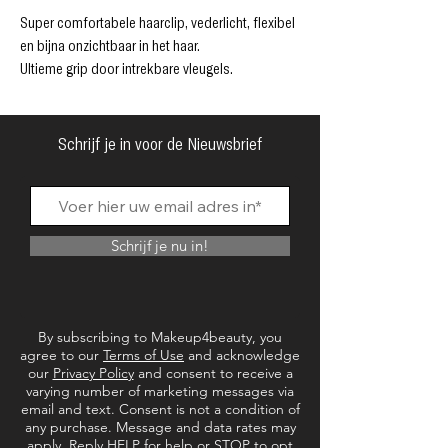
Super comfortabele haarclip, vederlicht, flexibel
en bijna onzichtbaar in het haar.
Ultieme grip door intrekbare vleugels.
Geschikt voor alle haartypes.
Nieuwe stylingopties gemakkelijk gemaakt.
Bijna onbreekbaar.
Schrijf je in voor de Nieuwsbrief
Duurzaam
Gemaakt in Duitsland.
Gepatenteerd
Schrijf je nu in!
By subscribing to Makeup4beauty, you
agree to our
Terms of Use
and acknowledge
our
Privacy Policy
and consent to receive a
varying number of marketing messages via
email and text. Consent is not a condition of
any purchase. Message and data rates may
apply. Reply HELP for help or STOP to opt