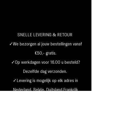
SNELLE LEVERING & RETOUR
✓We bezorgen al jouw bestellingen vanaf
€50,- gratis.
✓Op werkdagen voor 16.00 u besteld?
Dezelfde dag verzonden.
✓Levering is mogelijk op elk adres in
Nederland,
België, Duitsland,Frankrijk
✓Betaal met Klarna, visa, Ideal, PayPal,
google, Apple Pay, maestro
Verzending & Retourneren