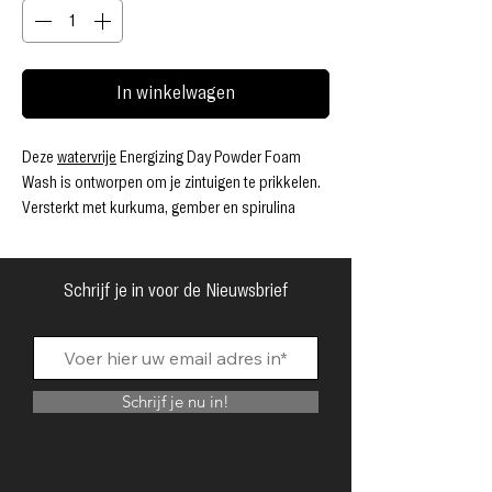
In winkelwagen
Deze
watervrije
Energizing Day Powder Foam
Wash is ontworpen om je zintuigen te prikkelen.
Versterkt met kurkuma, gember en spirulina
vanwege hun krachtige antioxiderende en
kalmerende eigenschappen. Doordrenkt met
etherische olie van citroengras voor zijn pittige,
Schrijf je in voor de Nieuwsbrief
aardse en opbeurende aromatherapie. Begin je
dag verkwikt met deze Energy Booster. Je huid
voelt fris en gehydrateerd aan. Precies zoals de
natuur het bedoeld heeft.
Schrijf je nu in!