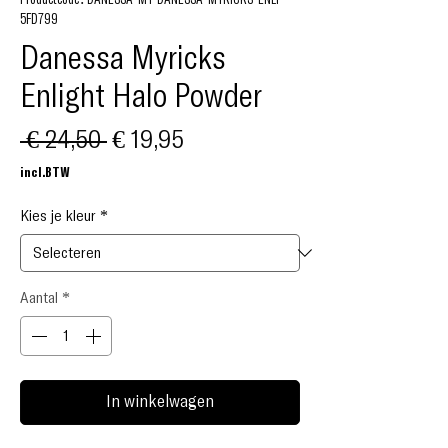
5FD799
Danessa Myricks
Enlight Halo Powder
Normale
Verkoopprijs
 € 24,50 
€ 19,95
prijs
incl.BTW
Kies je kleur
*
Aantal
*
In winkelwagen