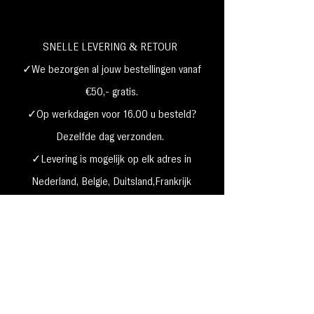
SNELLE LEVERING & RETOUR
✓We bezorgen al jouw bestellingen vanaf
€50,- gratis.
✓Op werkdagen voor 16.00 u besteld?
Dezelfde dag verzonden.
✓Levering is mogelijk op elk adres in
Nederland,
België, Duitsland,Frankrijk
✓Betaal met Klarna, visa, Ideal, PayPal,
google, Apple Pay, maestro
Verzending & Retourneren
Privacy Policy
Betaal mogelijkheden