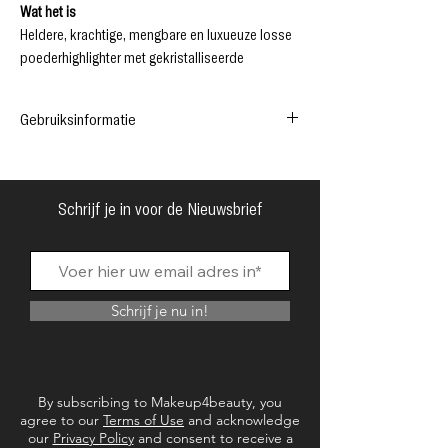
Wat het is
Heldere, krachtige, mengbare en luxueuze losse
poederhighlighter met gekristalliseerde
pigmenten. Geformuleerd met
halfdoorschijnende, glasachtige parels.
Gebruiksinformatie
Wat het doet
Geeft de huid een naadloze en krachtige gloed
Glasachtige parels voor een verbluffende
Creëert een instant glazen huid. Hoe te gebruiken
kosmische gloed
Gebruik alleen voor een gedurfde, maar verfijnde
Referentie: DMEH
Schrijf je in voor de Nieuwsbrief
gloed.
Voorwaarde: Nieuw product
Laag over Enlight Illuminators voor meer
dimensie en ultieme huidglans.
Schrijf je nu in!
By subscribing to Makeup4beauty, you
agree to our
Terms of Use
and acknowledge
our
Privacy Policy
and consent to receive a