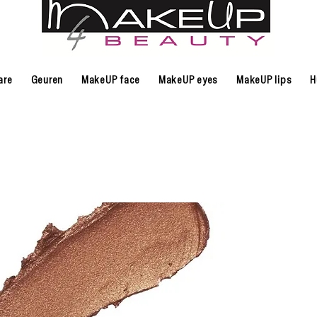
are
Geuren
MakeUP face
MakeUP eyes
MakeUP lips
H