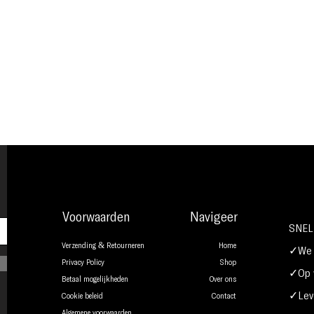
Voorwaarden
Navigeer
SNEL
Verzending & Retourneren
Home
✓We b
Privacy Policy
Shop
✓Op w
Betaal mogelijkheden
Over ons
✓Leve
Cookie beleid
Contact
Algemene voorwaarden