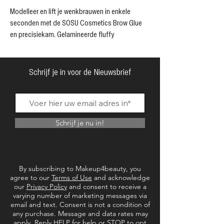
Modelleer en lift je wenkbrauwen in enkele
seconden met de SOSU Cosmetics Brow Glue
en precisiekam. Gelamineerde fluffy
wenkbrauwen zijn zo eenvoudig met dit perfecte
duo!
✓ Mooie wenkbrauwen in seconden
Schrijf je in voor de Nieuwsbrief
✓ Langdurig houdbaar
✓ Waterbestendig
Schrijf je nu in!
By subscribing to Makeup4beauty, you
agree to our
Terms of Use
and acknowledge
our
Privacy Policy
and consent to receive a
varying number of marketing messages via
email and text. Consent is not a condition of
any purchase. Message and data rates may
apply. Reply HELP for help or STOP to opt