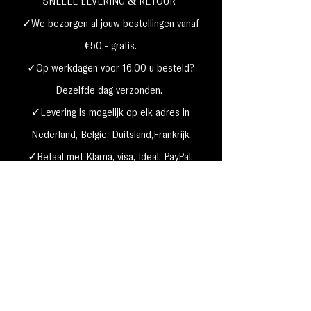
SNELLE LEVERING & RETOUR
✓We bezorgen al jouw bestellingen vanaf
€50,- gratis.
✓Op werkdagen voor 16.00 u besteld?
Dezelfde dag verzonden.
✓Levering is mogelijk op elk adres in
Nederland,
België, Duitsland,Frankrijk
✓Betaal met Klarna, visa, Ideal, PayPal,
google, Apple Pay, maestro
Verzending & Retourneren
Privacy Policy
Betaal mogelijkheden
Cookie beleid
Algemene voorwaarden