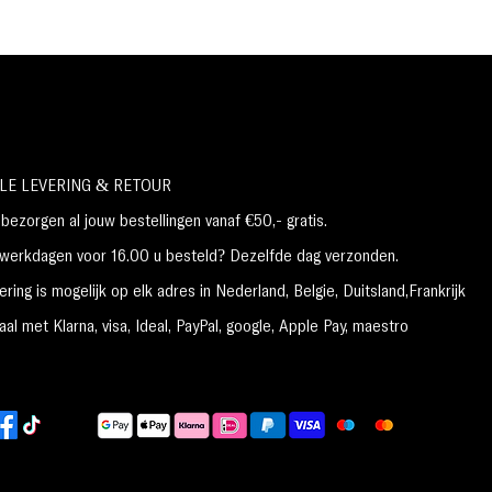
avonds op een schone huid aanbrengen.
Masseer een kleine hoeveelheid grondig op de
huid.
PERFECT VOOR WELK HUIDTYPE:
Alle huidtypes
NETTO GEWICHT: 1,76 fl. ons / 50 gram
LE LEVERING & RETOUR
ezorgen al jouw bestellingen vanaf €50,- gratis.
erkdagen voor 16.00 u besteld? Dezelfde dag verzonden.
ring is mogelijk op elk adres in Nederland,
België, Duitsland,Frankrijk
al met Klarna, visa, Ideal, PayPal, google, Apple Pay, maestro