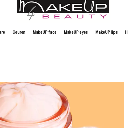
are
Geuren
MakeUP face
MakeUP eyes
MakeUP lips
H