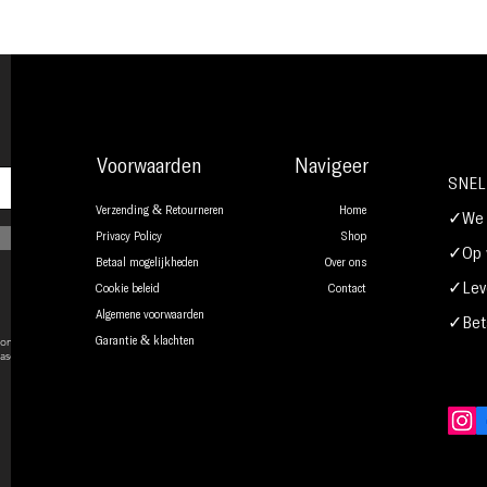
Voorwaarden
Navigeer
SNEL
Verzending & Retourneren
Home
✓We b
Privacy Policy
Shop
✓Op w
Betaal mogelijkheden
Over ons
✓Leve
Cookie beleid
Contact
Algemene voorwaarden
✓Beta
onsent to
Garantie & klachten
ase.