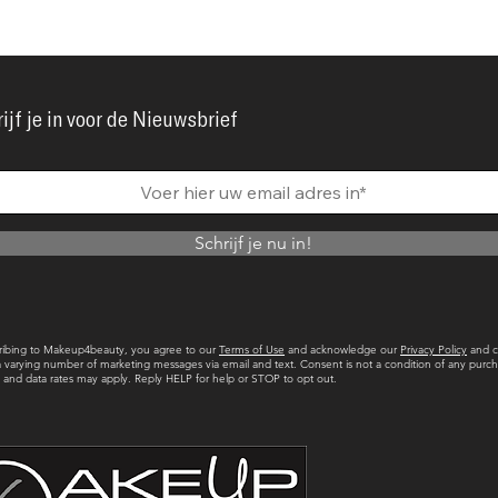
ijf je in voor de Nieuwsbrief
Schrijf je nu in!
ribing to Makeup4beauty, you agree to our
Terms of Use
and acknowledge our
Privacy Policy
and c
a varying number of marketing messages via email and text. Consent is not a condition of any purch
and data rates may apply. Reply HELP for help or STOP to opt out.