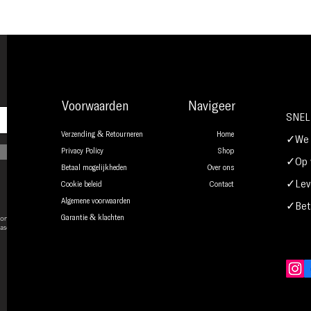
Voorwaarden
Navigeer
SNEL
Verzending & Retourneren
Home
✓We b
Privacy Policy
Shop
✓Op w
Betaal mogelijkheden
Over ons
✓Leve
Cookie beleid
Contact
Algemene voorwaarden
✓Beta
onsent to
Garantie & klachten
ase.