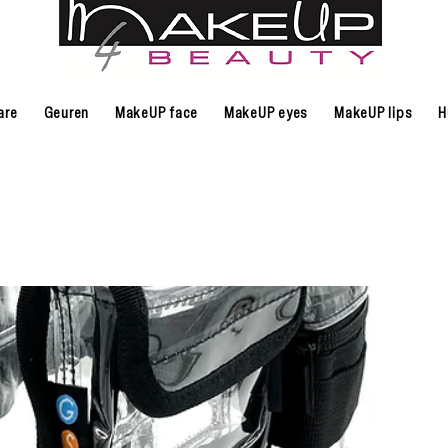
are
Geuren
MakeUP face
MakeUP eyes
MakeUP lips
H