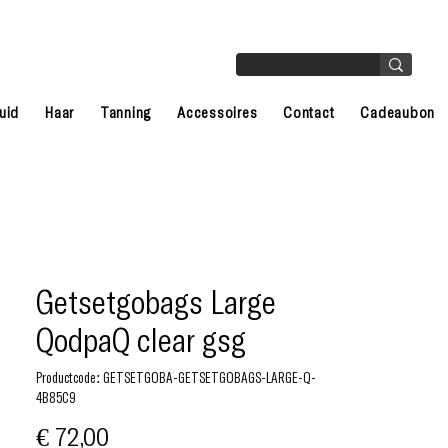
uid
Haar
Tanning
Accessoires
Contact
Cadeaubon
Getsetgobags Large
QodpaQ clear gsg
Productcode: GETSETGOBA-GETSETGOBAGS-LARGE-Q-
4B85C9
Prijs
€ 72,00