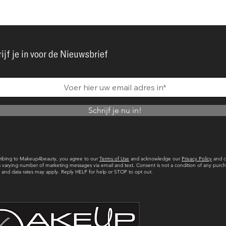
ijf je in voor de Nieuwsbrief
Schrijf je nu in!
ribing to Makeup4beauty, you agree to our
Terms of Use
and acknowledge our
Privacy Policy
and c
a varying number of marketing messages via email and text. Consent is not a condition of any purch
and data rates may apply. Reply HELP for help or STOP to opt out.