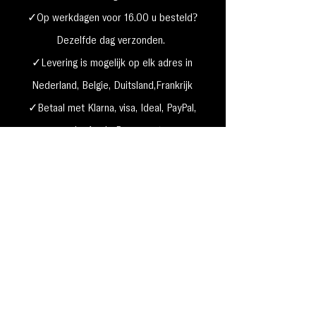
✓Op werkdagen voor 16.00 u besteld?
Dezelfde dag verzonden.
✓Levering is mogelijk op elk adres in
Nederland,
België, Duitsland,Frankrijk
✓Betaal met Klarna, visa, Ideal, PayPal,
google, Apple Pay, maestro
Verzending & Retourneren
Privacy Policy
Betaal mogelijkheden
Cookie beleid
Algemene voorwaarden
Garantie & klachten
MakeUp4Beauty, Grauwe gans 49 1423 PP, Uithoorn k.v.k