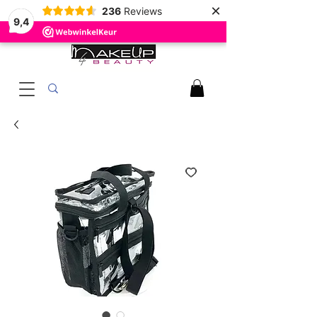
×
236
Reviews
9,4