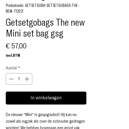
Productcode: GETSETGOBA-GETSETGOBAGS-THE-
NEW-712021
Getsetgobags The new
Mini set bag gsg
Prijs
€ 57,00
incl.BTW
Aantal
*
In winkelwagen
De nieuwe "Mini" is geüpgraded! Hij kan nu
zowel als rugzak als over de schouder gedragen
worden! We hebben bovenaan een groot vak