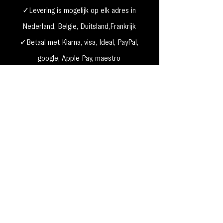
✓Levering is mogelijk op elk adres in
Nederland,
België, Duitsland,Frankrijk
✓Betaal met Klarna, visa, Ideal, PayPal,
google, Apple Pay, maestro
Verzending & Retourneren
Privacy Policy
Betaal mogelijkheden
Cookie beleid
Algemene voorwaarden
Garantie & klachten
MakeUp4Beauty, Grauwe gans 49 1423 PP, Uithoorn k.v.k
61635944
te Amsterdam -
BTW nr. NL 002167417B20 Bel ons nu: 0297 52 48 88 E-
mail:
info@makeup4beauty.nl