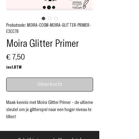
Productcode: MOIRA-COSM-MOIRA-GLITTER-PRIMER-
E3CC7B
Moira Glitter Primer
Prijs
€ 7,50
incl.BTW
Uitverkocht
Maak kennis met Moira Glitter Primer - de ultieme
sleutel om je glitterspel naar een hoger niveau te
tillen!
Deze fluweelzachte, doorschijnende crème
houdt de glitters de hele nacht intact zonder
gedoe. Breng eenvoudig de primer aan, strooi er