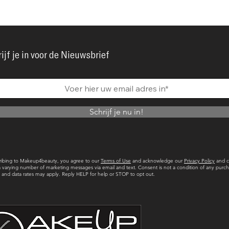
ijf je in voor de Nieuwsbrief
Schrijf je nu in!
ribing to Makeup4beauty, you agree to our
Terms of Use
and acknowledge our
Privacy Policy
and c
a varying number of marketing messages via email and text. Consent is not a condition of any purch
and data rates may apply. Reply HELP for help or STOP to opt out.