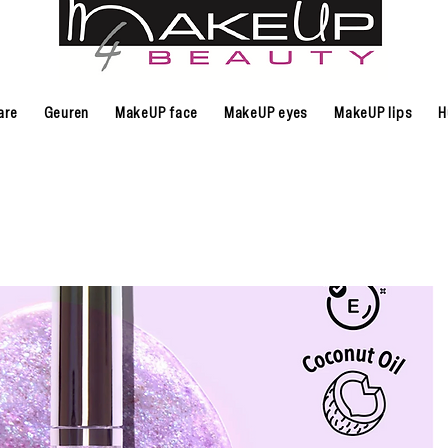
are
Geuren
MakeUP face
MakeUP eyes
MakeUP lips
H