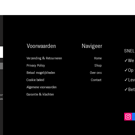
Voorwaarden
Navigeer
SNEL
Verzending & Retourneren
Home
✓We b
Privacy Policy
Shop
✓Op w
Betaal mogelijkheden
Over ons
✓Leve
Cookie beleid
Contact
Algemene voorwaarden
✓Beta
onsent to
Garantie & klachten
ase.