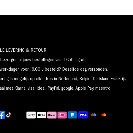
2. Glijd over de hele onderlip en vul in.
**Gebruik alleen of als topper.
NETTO GEWICHT: 0,08 fl. oz. oz. / 2,3 ml
LE LEVERING & RETOUR
ezorgen al jouw bestellingen vanaf €50,- gratis.
erkdagen voor 16.00 u besteld? Dezelfde dag verzonden.
ring is mogelijk op elk adres in Nederland,
België, Duitsland,Frankrijk
al met Klarna, visa, Ideal, PayPal, google, Apple Pay, maestro