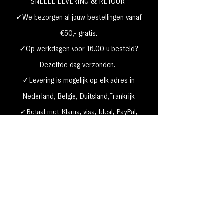
SNELLE LEVERING & RETOUR
✓We bezorgen al jouw bestellingen vanaf
€50,- gratis.
✓Op werkdagen voor 16.00 u besteld?
Dezelfde dag verzonden.
✓Levering is mogelijk op elk adres in
Nederland,
België, Duitsland,Frankrijk
✓Betaal met Klarna, visa, Ideal, PayPal,
google, Apple Pay, maestro
Verzending & Retourneren
Privacy Policy
Betaal mogelijkheden
Cookie beleid
Algemene voorwaarden