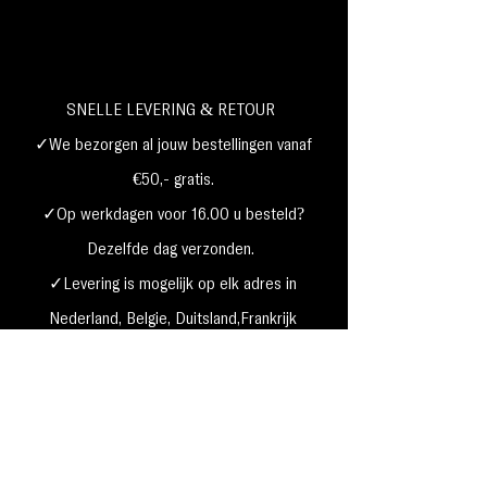
Dierproefvrij
Set van 2 sponzen
SNELLE LEVERING & RETOUR
✓We bezorgen al jouw bestellingen vanaf
€50,- gratis.
✓Op werkdagen voor 16.00 u besteld?
Dezelfde dag verzonden.
✓Levering is mogelijk op elk adres in
Nederland,
België, Duitsland,Frankrijk
✓Betaal met Klarna, visa, Ideal, PayPal,
google, Apple Pay, maestro
Verzending & Retourneren
Privacy Policy