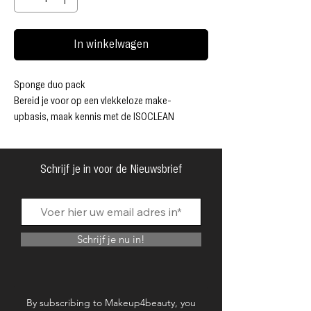
In winkelwagen
Sponge duo pack
Bereid je voor op een vlekkeloze make-
upbasis, maak kennis met de ISOCLEAN
Cosmetic Makeup Sponge.
Onze ISOCLEAN multi-use, triple action blender
is jouw sleutel tot een onberispelijke make-
Schrijf je in voor de Nieuwsbrief
upbasis. Ons zacht aanvoelende
schuimmateriaal is gebruiksvriendelijk en brengt
precies de juiste hoeveelheid make-up aan,
waardoor uw applicatie nauwkeurig en perfect
Schrijf je nu in!
gelijkmatig kan worden aangebracht.
Of u nu poeder-, vloeistof-, foundation-, blush-
of crème-make-upformules wilt aanbrengen, de
zachte ISOCLEAN-sponsjes zijn speciaal
By subscribing to Makeup4beauty, you
ontworpen voor grote delen van het gezicht,