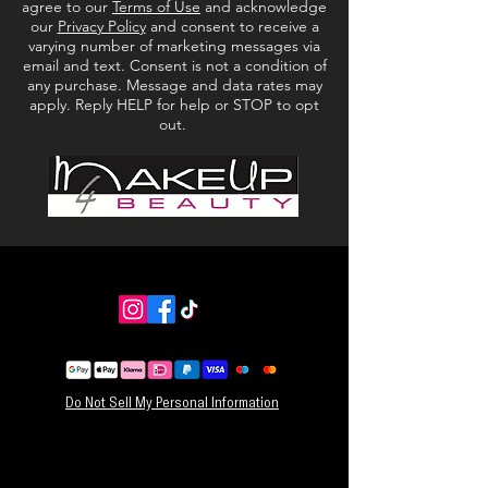
agree to our
Terms of Use
and acknowledge
oogmake-up of gewoon om bijte werken om
our
Privacy Policy
and consent to receive a
varying number of marketing messages via
een ​​onberispelijke afwerking te creëren. Onze
email and text. Consent is not a condition of
ISOCLEAN-spons is ontworpen met afgeronde,
any purchase. Message and data rates may
scherpe en puntige uiteinden om
apply. Reply HELP for help or STOP to opt
onvolkomenheden weg te werken.
out.
Onze cosmetische make-upspons is
superzacht.
Het is bedoeld om met water te gebruiken, om
een ​​gelijkmatige blend en dekking te creëren.
Ontworpen om water te absorberen en geen
make-up, je kunt garanderen dat je make-up op
je huid terechtkomt en niet op je spons
achterblijft.
Afgerond om te blenden
Platte rand om te bakken
Puntige punt voor nauwkeurige dekking
Do Not Sell My Personal Information
Perfect voor MUA'S, schoonheidsprofessionals
en persoonlijk gebruik
Veganistisch