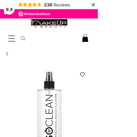
×
236
Reviews
9,4