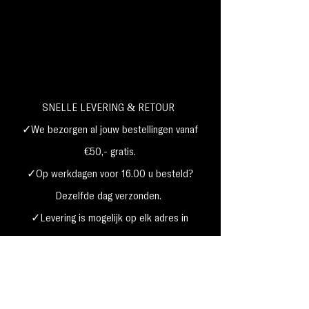
SNELLE LEVERING & RETOUR
✓We bezorgen al jouw bestellingen vanaf
€50,- gratis.
✓Op werkdagen voor 16.00 u besteld?
Dezelfde dag verzonden.
✓Levering is mogelijk op elk adres in
Nederland,
België, Duitsland,Frankrijk
✓Betaal met Klarna, visa, Ideal, PayPal,
google, Apple Pay, maestro