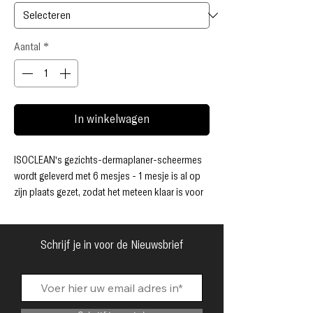
Aantal
*
In winkelwagen
ISOCLEAN's gezichts-dermaplaner-scheermes
wordt geleverd met 6 mesjes - 1 mesje is al op
zijn plaats gezet, zodat het meteen klaar is voor
gebruik, plus een pakket van 5 vervangende
mesjes. Geschikt voor zowel mannen als
vrouwen.
Schrijf je in voor de Nieuwsbrief
Onze dermablade is verkrijgbaar in 3
verschillende kleuren: Rose Gold, Silver en Blue.
We raden aan om uw mesje elke 2-3 weken te
vervangen (gebaseerd op tweemaal per week