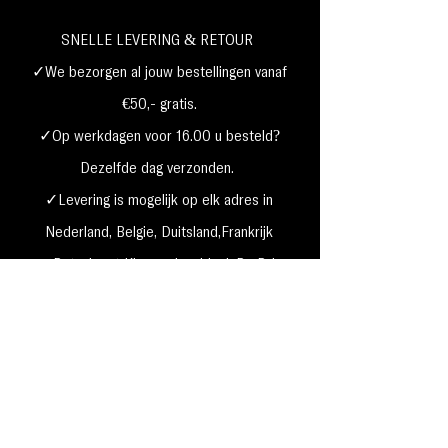
SNELLE LEVERING & RETOUR
✓We bezorgen al jouw bestellingen vanaf
€50,- gratis.
✓Op werkdagen voor 16.00 u besteld?
Dezelfde dag verzonden.
✓Levering is mogelijk op elk adres in
Nederland,
België, Duitsland,Frankrijk
✓Betaal met Klarna, visa, Ideal, PayPal,
google, Apple Pay, maestro
Verzending & Retourneren
Privacy Policy
Betaal mogelijkheden
Cookie beleid