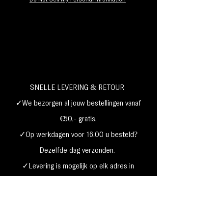
SNELLE LEVERING & RETOUR
✓We bezorgen al jouw bestellingen vanaf
€50,- gratis.
✓Op werkdagen voor 16.00 u besteld?
Dezelfde dag verzonden.
✓Levering is mogelijk op elk adres in
Nederland,
België, Duitsland,Frankrijk
✓Betaal met Klarna, visa, Ideal, PayPal,
google, Apple Pay, maestro