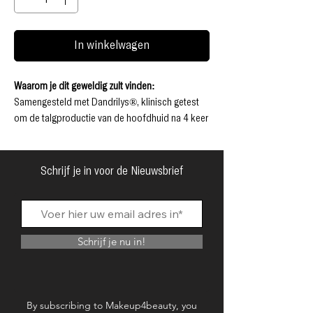
In winkelwagen
Waarom je dit geweldig zult vinden:
Samengesteld met Dandrilys®, klinisch getest
om de talgproductie van de hoofdhuid na 4 keer
gebruik te verminderen.
¹ Een mix van verkwikkende pepermunt met
zuiverende tea tree zorgt voor een verfrissende
Schrijf je in voor de Nieuwsbrief
reset. 84% biologische formule.
Vrij van parabenen, ftalaten, siliconen, SLS en
SLES.
Dierproefvrij, veilig voor gekleurd haar.
Schrijf je nu in!
Volledig recyclebare verpakking en gemaakt van
gerecycled materiaal (PCR).
¹Alle ingrediënten met handelsmerken worden
onder licentie vermeld; de tekstpunten geven de
By subscribing to Makeup4beauty, you
door de leverancier goedgekeurde claims weer.