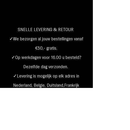
SNELLE LEVERING & RETOUR
✓We bezorgen al jouw bestellingen vanaf
€50,- gratis.
✓Op werkdagen voor 16.00 u besteld?
Dezelfde dag verzonden.
✓Levering is mogelijk op elk adres in
Nederland,
België, Duitsland,Frankrijk
✓Betaal met Klarna, visa, Ideal, PayPal,
google, Apple Pay, maestro
Verzending & Retourneren
Privacy Policy