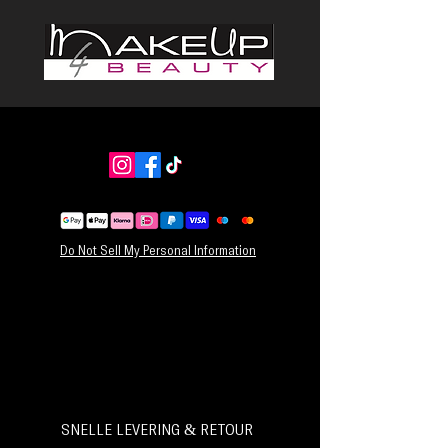
Gebruiksaanwijzing:
* Verdeel vochtig of droog haar in secties.
* Spray het product 2-3 keer per sectie op de
haaraanzet en masseer het in om het gelijkmatig
te verdelen.
* Föhn het haar droog met een ronde borstel en
zet het vervolgens vast met klittenband rollers
om het kapsel te fixeren en een langdurig,
volumineus resultaat te creëren.
Do Not Sell My Personal Information
SNELLE LEVERING & RETOUR