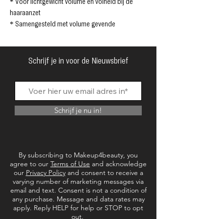
* Voor lichtgewicht volume en volheid bij de
haaraanzet
* Samengesteld met volume gevende
botanische extracten, waaronder amarant
peptiden, voor extra lift en volume
* Verrijkt met rozemarijn en biotine om de
Schrijf je in voor de Nieuwsbrief
uitstraling van gezond haar te bevorderen
Waarom je dit geweldig zult vinden:
* 86% was het ermee eens dat het merkbaar
volume en lift bij de haaraanzet gaf en 83% was
Schrijf je nu in!
het ermee eens dat het volheid/dikte bij de
haaraanzet gaf*
* 90% was het ermee eens dat het haar niet
verzwaarde of vettig aanvoelde*
By subscribing to Makeup4beauty, you
* Gemaakt in de VS en dierproefvrij
agree to our
Terms of Use
and acknowledge
* 96% biologische formule
our
Privacy Policy
and consent to receive a
varying number of marketing messages via
* Verpakking gemaakt van gerecycled materiaal
email and text. Consent is not a condition of
(PCR)
any purchase. Message and data rates may
*Gebaseerd op een consumentenonderzoek
apply. Reply HELP for help or STOP to opt
van 1 week met 29 deelnemers
out.