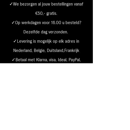
✓We bezorgen al jouw bestellingen vanaf
€50,- gratis.
✓Op werkdagen voor 16.00 u besteld?
Dezelfde dag verzonden.
✓Levering is mogelijk op elk adres in
Nederland,
België, Duitsland,Frankrijk
✓Betaal met Klarna, visa, Ideal, PayPal,
google, Apple Pay, maestro
Verzending & Retourneren
Privacy Policy
Betaal mogelijkheden
Cookie beleid
Algemene voorwaarden
Garantie & klachten