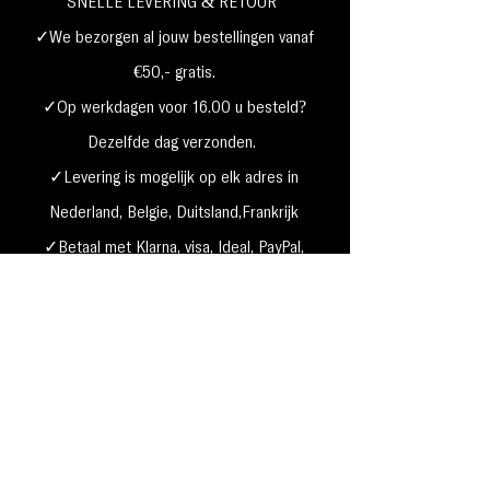
SNELLE LEVERING & RETOUR
✓We bezorgen al jouw bestellingen vanaf
€50,- gratis.
✓Op werkdagen voor 16.00 u besteld?
Dezelfde dag verzonden.
✓Levering is mogelijk op elk adres in
Nederland,
België, Duitsland,Frankrijk
✓Betaal met Klarna, visa, Ideal, PayPal,
google, Apple Pay, maestro
Verzending & Retourneren
Privacy Policy
Betaal mogelijkheden
Cookie beleid
Algemene voorwaarden