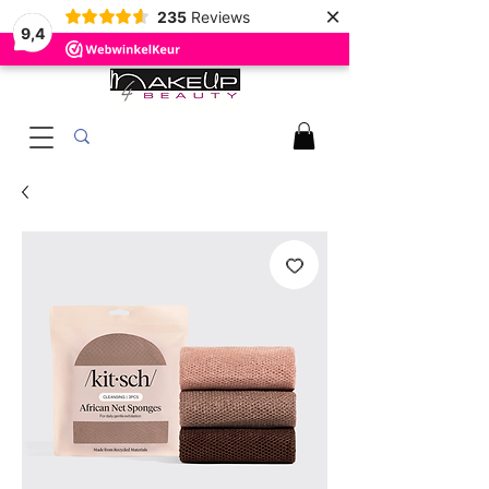
×
235
Reviews
9,4