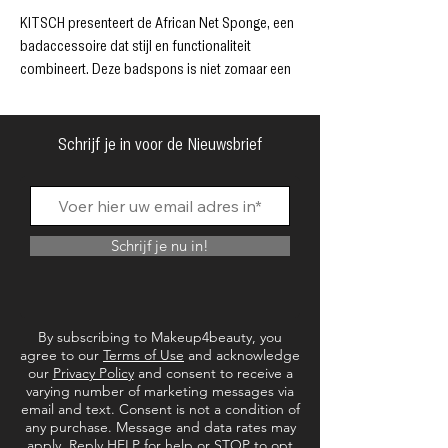
KITSCH presenteert de African Net Sponge, een
badaccessoire dat stijl en functionaliteit
combineert. Deze badspons is niet zomaar een
hulpmiddel, maar een beauty-oplossing die uw
dagelijkse routine verrijkt. Het unieke ontwerp
zorgt voor een efficiënte en luxueuze
Schrijf je in voor de Nieuwsbrief
badervaring.
Duurzaam geproduceerd, weerspiegelt het
Kitsch's streven naar betrouwbare en bijzondere
producten. Geniet van een vleugje elegantie
Schrijf je nu in!
tijdens uw badritueel met onze African Net
Sponge. Want schoonheid gaat niet alleen over
er goed uitzien, maar ook over je goed voelen.
By subscribing to Makeup4beauty, you
agree to our
Terms of Use
and acknowledge
our
Privacy Policy
and consent to receive a
varying number of marketing messages via
email and text. Consent is not a condition of
any purchase. Message and data rates may
apply. Reply HELP for help or STOP to opt