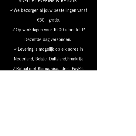
SNELLE LEVERING & RETOUR
✓We bezorgen al jouw bestellingen vanaf
€50,- gratis.
✓Op werkdagen voor 16.00 u besteld?
Dezelfde dag verzonden.
✓Levering is mogelijk op elk adres in
Nederland,
België, Duitsland,Frankrijk
✓Betaal met Klarna, visa, Ideal, PayPal,
google, Apple Pay, maestro
Verzending & Retourneren
Privacy Policy
Betaal mogelijkheden
Cookie beleid
Algemene voorwaarden