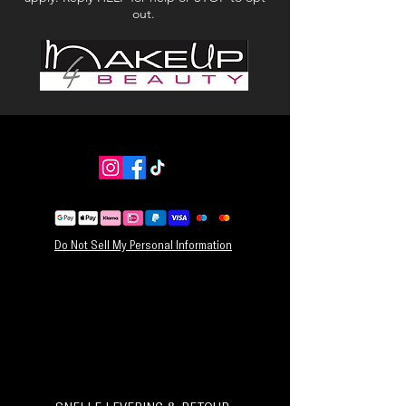
✔Verwijderbare hoes om potloodkrullen op te
out.
vangen
Do Not Sell My Personal Information