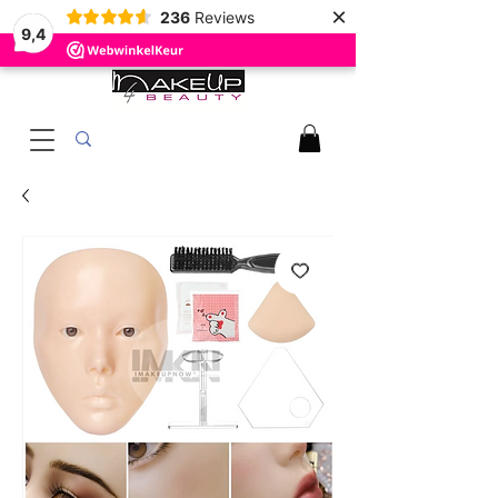
×
236
Reviews
9,4