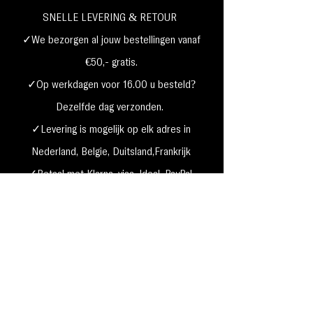
SNELLE LEVERING & RETOUR
✓We bezorgen al jouw bestellingen vanaf
€50,- gratis.
✓Op werkdagen voor 16.00 u besteld?
Dezelfde dag verzonden.
✓Levering is mogelijk op elk adres in
Nederland,
België, Duitsland,Frankrijk
✓Betaal met Klarna, visa, Ideal, PayPal,
google, Apple Pay, maestro
Verzending & Retourneren
Privacy Policy
Betaal mogelijkheden
Cookie beleid