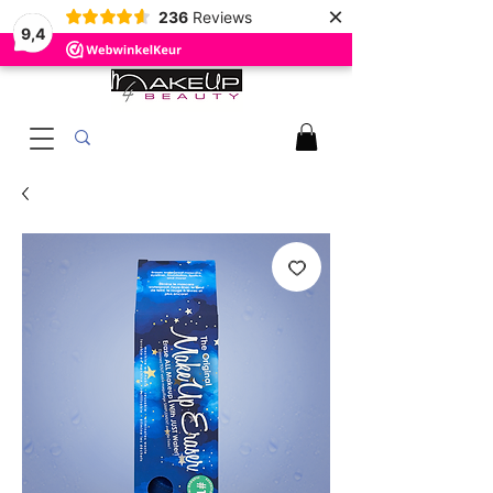
×
236
Reviews
9,4