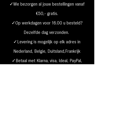
✓We bezorgen al jouw bestellingen vanaf
€50,- gratis.
✓Op werkdagen voor 16.00 u besteld?
Dezelfde dag verzonden.
✓Levering is mogelijk op elk adres in
Nederland,
België, Duitsland,Frankrijk
✓Betaal met Klarna, visa, Ideal, PayPal,
google, Apple Pay, maestro
Verzending & Retourneren
Privacy Policy
Betaal mogelijkheden
Cookie beleid
Algemene voorwaarden
Garantie & klachten