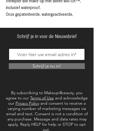
Verwijder alle make-up met alleen WATER™,
inclusief waterproof.
Onze gepatenteerde, watergeactiveerde,
wolkzachte vezels verwijderen zacht en
gemakkelijk alle make-up en zonnebrandcrème
uit de poriën. 2-in-1 voordeel: de ene kant
Schrijf je in voor de Nieuwsbrief
verwijdert make-up en de andere kant exfolieert
de huid.
✓ Dermatologisch aanbevolen
✓ SmartErase™-technologie
Schrijf je nu in!
✓ Herbruikbaar en machinewasbaar
✓ Ideaal voor zware make-up
De Original MakeUp Eraser® is niet irriterend en
droogt niet uit, waardoor het perfect is voor de
By subscribing to Makeup4beauty, you
gevoelige huid. Het is niet-comedogeen, veilig
agree to our
Terms of Use
and acknowledge
voor wimperextensions en volledig olievrij voor
our
Privacy Policy
and consent to receive a
varying number of marketing messages via
een frisse, comfortabele ervaring.
email and text. Consent is not a condition of
Hoe te gebruiken
any purchase. Message and data rates may
Nat maken met warm water. Hoe warmer, hoe
apply. Reply HELP for help or STOP to opt
natter, hoe beter!
out.