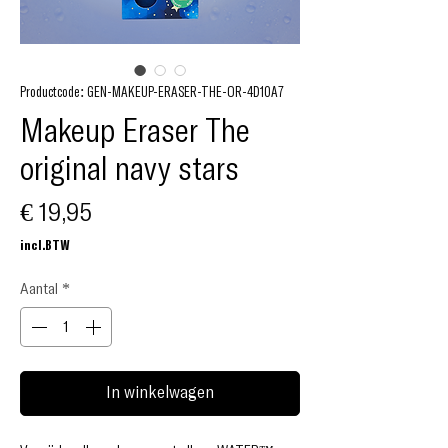
Productcode: GEN-MAKEUP-ERASER-THE-OR-4D10A7
Makeup Eraser The
original navy stars
Prijs
€ 19,95
incl.BTW
Aantal
*
In winkelwagen