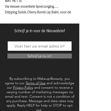
WAT HET IS
Uw nieuwe essentiële lipverzorging….
Dripping Golds Cherry Bomb Lip Balm, voor de
ultieme gehydrateerde lippen. Transformeer je
droge lippen. De niet-plakkerige balsem is
bedoeld om je lippen diep te voeden en te
Schrijf je in voor de Nieuwsbrief
verzachten. Met een zoete kersengeur, bevat de
kleurloze formule verzorgende sheaboter om je
lippen te verzachten en te hydrateren.
Bescherm je lippen de hele dag door met een
Schrijf je nu in!
gezonde glanzende finish.
Wat nog te weten:
✔Glanzende afwerking
✔Kleurloos
By subscribing to Makeup4beauty, you
✔Kersengeur
agree to our
Terms of Use
and acknowledge
✔Voedende Shea Butter
our
Privacy Policy
and consent to receive a
varying number of marketing messages via
✔Vegan vriendelijk en dierproefvrij.
email and text. Consent is not a condition of
any purchase. Message and data rates may
apply. Reply HELP for help or STOP to opt
out.