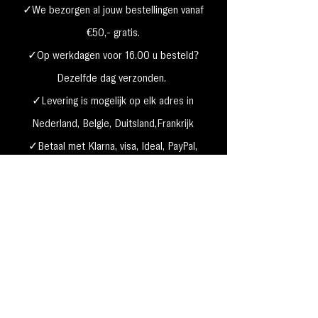
✓We bezorgen al jouw bestellingen vanaf
€50,- gratis.
✓Op werkdagen voor 16.00 u besteld?
Dezelfde dag verzonden.
✓Levering is mogelijk op elk adres in
Nederland,
België, Duitsland,Frankrijk
✓Betaal met Klarna, visa, Ideal, PayPal,
google, Apple Pay, maestro
Verzending & Retourneren
Privacy Policy
Betaal mogelijkheden
Cookie beleid
Algemene voorwaarden
Garantie & klachten