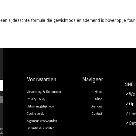
 een zijdezachte formule die gewichtloos en ademend is bovenop je foun
Voorwaarden
Navigeer
SNEL
Verzending & Retourneren
Home
✓We b
Privacy Policy
Shop
✓Op w
Betaal mogelijkheden
Over ons
✓Leve
Cookie beleid
Contact
Algemene voorwaarden
✓Beta
onsent to
Garantie & klachten
ase.