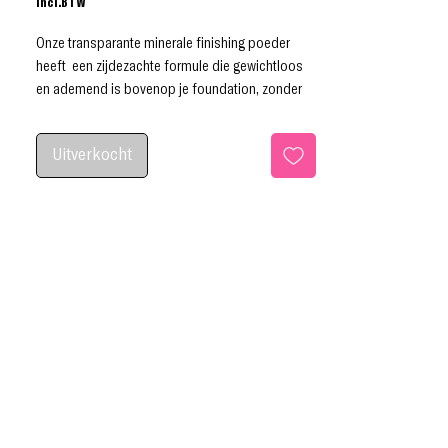
incl.BTW
Onze transparante minerale finishing poeder
heeft een zijdezachte formule die gewichtloos
en ademend is bovenop je foundation, zonder
het gevoel te hebben dat je te veel lagen op je
huid hebt. Het afwerkingspoeder zorgt voor een
Uitverkocht
zachte, matte afwerking en zorgt ervoor dat al je
make-up op zijn plaats blijft. Voorkomt dat het
van je gezicht glijdt en er vlekkerig uitziet,
waardoor je een langdurige onberispelijke
afwerking krijgt. Geleverd in minerale pot met
zeef en onze instructiekaart voor het
aanbrengen. 20 ml pot (4 g gewicht) / 40 ml pot
(8 g gewicht)
Cruelty Free
Vegan & Organic
Made in the UK
Suitable in for all skin types