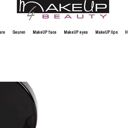
are
Geuren
MakeUP face
MakeUP eyes
MakeUP lips
H