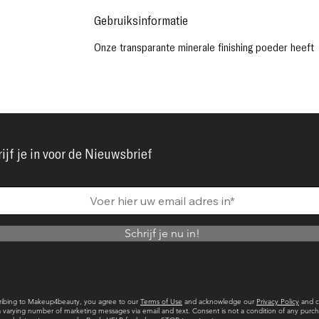
Gebruiksinformatie
Onze transparante minerale finishing poeder heeft
ijf je in voor de Nieuwsbrief
Schrijf je nu in!
ribing to Makeup4beauty, you agree to our
Terms of Use
and acknowledge our
Privacy Policy
and c
a varying number of marketing messages via email and text. Consent is not a condition of any purch