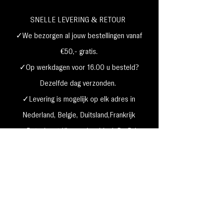
SNELLE LEVERING & RETOUR
✓We bezorgen al jouw bestellingen vanaf
€50,- gratis.
✓Op werkdagen voor 16.00 u besteld?
Dezelfde dag verzonden.
✓Levering is mogelijk op elk adres in
Nederland,
België, Duitsland,Frankrijk
✓Betaal met Klarna, visa, Ideal, PayPal,
google, Apple Pay, maestro
Verzending & Retourneren
Privacy Policy
Betaal mogelijkheden
Cookie beleid