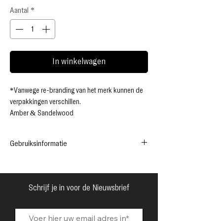
Aantal
*
In winkelwagen
*Vanwege re-branding van het merk kunnen de
verpakkingen verschillen.
Amber & Sandelwood
Hooggeconcentreerde, onderscheidende en
unieke geuroliën van Kuumba Made zijn op olie
Gebruiksinformatie
gebaseerd, daarom ruiken ze sterker dan andere
parfums.
Amber & Sandelwood Kuumba Made
Beschrijving van geur:
Parfumolie
Zoet, rijk en houtachtig met een oriëntaals
Schrijf je in voor de Nieuwsbrief
gevoel en een vleugje citrus. Gemaakt met
*Schone, rijke, pure geur
behulp van oliën en harsen van bloemen,
*Alcohol vrij
planten, wortels en bomen.