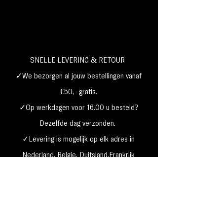
SNELLE LEVERING & RETOUR
✓We bezorgen al jouw bestellingen vanaf
€50,- gratis.
✓Op werkdagen voor 16.00 u besteld?
Dezelfde dag verzonden.
✓Levering is mogelijk op elk adres in
Nederland,
België, Duitsland,Frankrijk
✓Betaal met Klarna, visa, Ideal, PayPal,
google, Apple Pay, maestro
Verzending & Retourneren