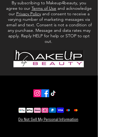
By subscribing to Makeup4beauty, you
agree to our
Terms of Use
and acknowledge
our
Privacy Policy
and consent to receive a
varying number of marketing messages via
email and text. Consent is not a condition of
any purchase. Message and data rates may
apply. Reply HELP for help or STOP to opt
out.
Do Not Sell My Personal Information