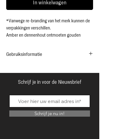
In winkelwagen
*Vanwege re-branding van het merk kunnen de
verpakkingen verschillen.
Amber en dennenhout ontmoeten gouden
karamel, wat resulteert in een troostende mix die
lang blijft hangen met een sensuele warmte.
Gebruiksinformatie
Topnoten:
Bergamot, limoen, nootmuskaat,
honing
*Schone, rijke, pure geur
Hartnoten:
Den, geranium, esdoorn
*Alcohol vrij
Basisnoten:
Perubalsem, vetiver, amber
*Langdurig geurend
Schrijf je in voor de Nieuwsbrief
*Op basis van olie
*Geconcentreerd
Ingredients:
Schrijf je nu in!
Jojoba oil, fragrance
*Een paar druppels gaan lang mee