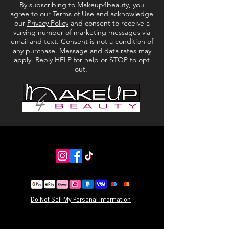
By subscribing to Makeup4beauty, you
agree to our
Terms of Use
and acknowledge
our
Privacy Policy
and consent to receive a
varying number of marketing messages via
email and text. Consent is not a condition of
any purchase. Message and data rates may
apply. Reply HELP for help or STOP to opt
out.
Do Not Sell My Personal Information