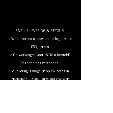
SNELLE LEVERING & RETOUR
✓We bezorgen al jouw bestellingen vanaf
€50,- gratis.
✓Op werkdagen voor 16.00 u besteld?
Dezelfde dag verzonden.
✓Levering is mogelijk op elk adres in
Nederland,
België, Duitsland,Frankrijk
✓Betaal met Klarna, visa, Ideal, PayPal,
google, Apple Pay, maestro
Verzending & Retourneren