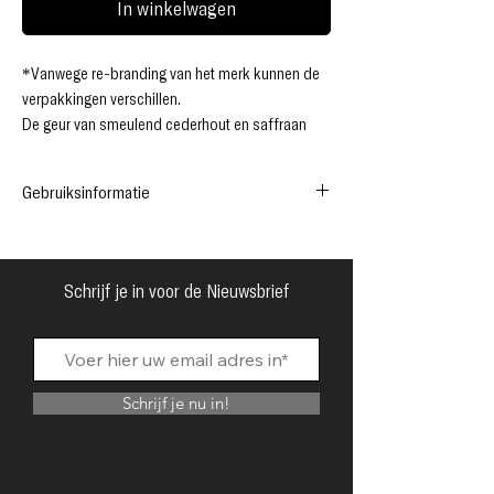
In winkelwagen
*Vanwege re-branding van het merk kunnen de
verpakkingen verschillen.
De geur van smeulend cederhout en saffraan
prikkelt de zintuigen, verzacht door de gloed van
jasmijn en de fluweelzachte omhelzing van
Gebruiksinformatie
sandelhout.
Topnoten:
Grapefruit
*Schone, rijke, pure geur
Hartnoten:
Nootmuskaat, Jasmijn, Saffraan
*Alcohol vrij
Basisnoten:
Cederhout, Musk, Sandelhout,
*Langdurig geurend
Schrijf je in voor de Nieuwsbrief
Aardse akkoorden
*Op basis van olie
*Geconcentreerd
*Een paar druppels gaan lang mee
Ingredients:
Schrijf je nu in!
Jojoba oil, fragrance