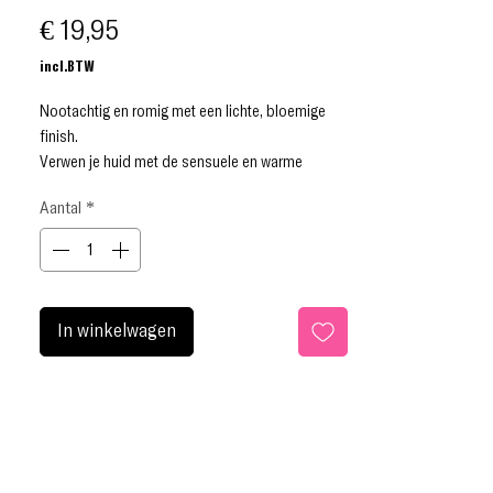
Prijs
€ 19,95
incl.BTW
Nootachtig en romig met een lichte, bloemige
finish.
Verwen je huid met de sensuele en warme
verleiding van Lolita, onze parfumolie met de
Aantal
*
geur van pistache, heliotroop en gezouten
karamel. Onze elegante parfumoliën zijn speciaal
samengesteld om de huid te voeden, delicaat te
zijn en lang te laten zitten.
In winkelwagen