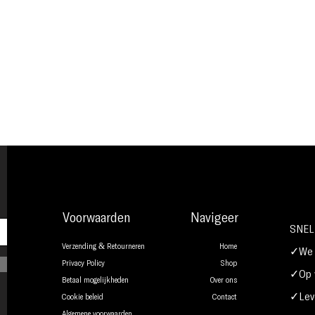
Voorwaarden
Navigeer
SNEL
Verzending & Retourneren
Home
✓We b
Privacy Policy
Shop
✓Op w
Betaal mogelijkheden
Over ons
✓Leve
Cookie beleid
Contact
Algemene voorwaarden