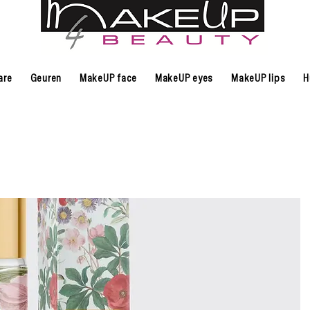
are
Geuren
MakeUP face
MakeUP eyes
MakeUP lips
H