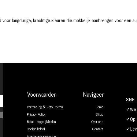
id voor langdurige, krachtige kleuren die makkelijk aanbrengen voor een su
Voorwaarden
Navigeer
SNEL
Verzending & Retourneren
Home
✓We b
Privacy Policy
Shop
✓Op w
Betaal mogelijkheden
Over ons
✓Leve
Cookie beleid
Contact
Algemene voorwaarden