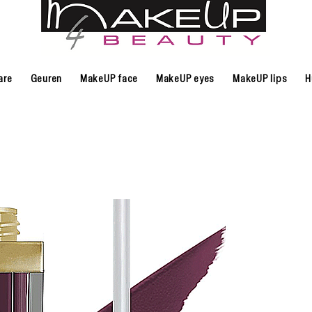
are
Geuren
MakeUP face
MakeUP eyes
MakeUP lips
H