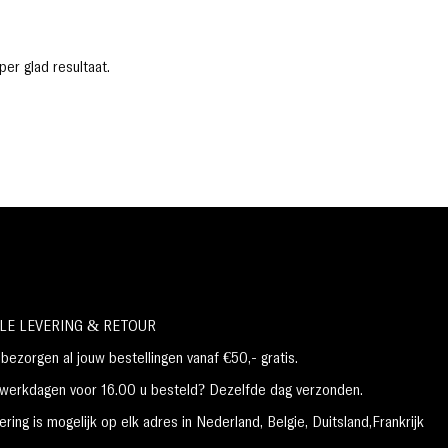
de media over cosmetische producten, kunt u er
zeker van zijn dat al onze producten zijn getest
per glad resultaat.
en voldoen aan cosmetische
veiligheidsbeoordelingen, zowel voor de Britse
als de EU-wetgeving. Hier bij Beauty Boulevard
ondersteunen we geen dierproeven bij de
productie van onze producten. We testen op
make-up liefhebbende mensen, geen
onschuldige dieren.
Modelafbeeldingen alleen ter illustratie.
Kleuren kunnen variëren.
Gewicht vermeld inclusief verpakking.
LE LEVERING & RETOUR
ezorgen al jouw bestellingen vanaf €50,- gratis.
erkdagen voor 16.00 u besteld? Dezelfde dag verzonden.
ring is mogelijk op elk adres in Nederland,
België, Duitsland,Frankrijk