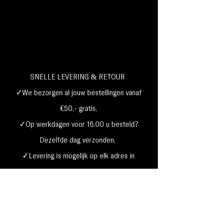
SNELLE LEVERING & RETOUR
✓We bezorgen al jouw bestellingen vanaf
€50,- gratis.
✓Op werkdagen voor 16.00 u besteld?
Dezelfde dag verzonden.
✓Levering is mogelijk op elk adres in
Nederland,
België, Duitsland,Frankrijk
✓Betaal met Klarna, visa, Ideal, PayPal,
google, Apple Pay, maestro