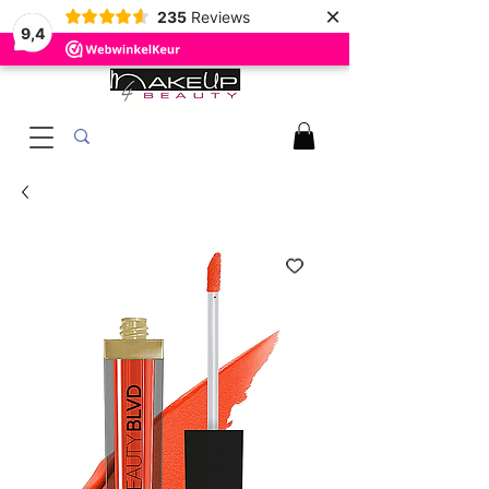
×
235
Reviews
9,4