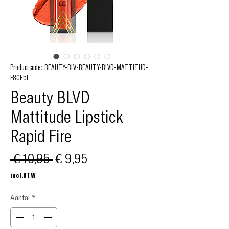
Productcode: BEAUTY-BLV-BEAUTY-BLVD-MATTITUD-
F8CE51
Beauty BLVD
Mattitude Lipstick
Rapid Fire
Normale
Verkoopprijs
 € 10,95 
€ 9,95
prijs
incl.BTW
Aantal
*