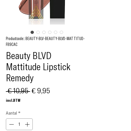
Productcode: BEAUTY-BLV-BEAUTY-BLVD-MATTITUD-
F89CAC
Beauty BLVD
Mattitude Lipstick
Remedy
Normale
Verkoopprijs
 € 10,95 
€ 9,95
prijs
incl.BTW
Aantal
*