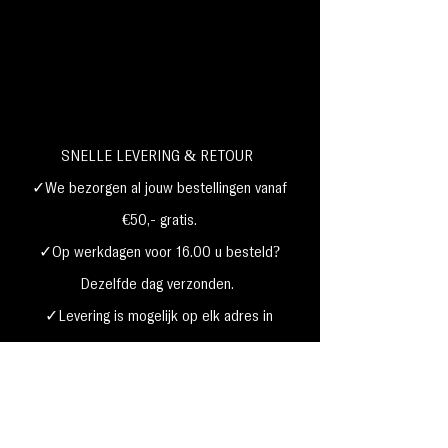
SNELLE LEVERING & RETOUR
✓We bezorgen al jouw bestellingen vanaf
€50,- gratis.
✓Op werkdagen voor 16.00 u besteld?
Dezelfde dag verzonden.
✓Levering is mogelijk op elk adres in
Nederland,
België, Duitsland,Frankrijk
✓Betaal met Klarna, visa, Ideal, PayPal,
google, Apple Pay, maestro